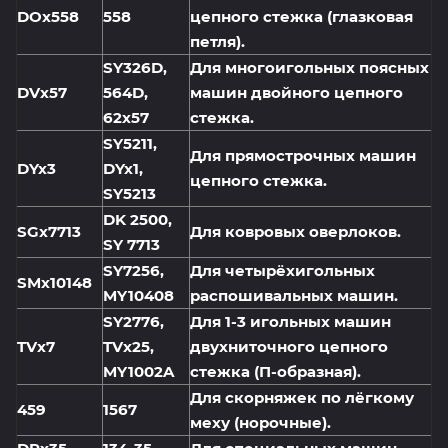
DOx558
558
цепного стежка (глазковая
петля).
SY326D,
Для многоигольных поясных
DVx57
564D,
машин двойного цепного
62x57
стежка.
SY5211,
Для прямострочных машин
DYx3
DYx1,
цепного стежка.
SY5213
DK 2500,
SGx7713
Для ковровых оверлоков.
SY 7713
SY7256,
Для четырёхигольных
SMx10148
MY10408
распошивальных машин.
SY2776,
Для 1-3 игольных машин
TVx7
TVx25,
двухниточного цепного
MY1002A
стежка (П-образная).
Для скорняжек по лёгкому
459
1567
меху (норочные).