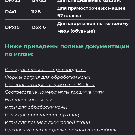
DPx35
134-35
Для специальных машин.
Для прямострочных машин
DAx1
112B
97 класса
Для скорняжек по тяжёлому
DPx16
135x16
меху (обувные)
Ниже приведены полные документации
по иглам:
Иглы для швейного производства
Формы острия для обработки кожи
Прокалывающие острия Groz-Beckert
Соответствие номера иглы толщине нити
Вышивальные иглы
Иглы для обработки кожи
Иглы для пришивания пуговиц
Иглы для пошива джинсовой ткани
Идеальные швы в отделке салона автомобиля