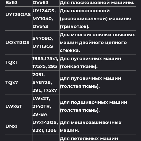
Bx63
DVx63
Для плоскошовной машины.
UY124GS,
Для плоскошовной
UY128GAS
MY1040,
(распошивальной) машины
DVx43
(трикотаж).
Для многоигольных поясных
SY709D,
UOx113GS
машин двойного цепного
UY113GS
стежка.
1985,175x1,
Для пуговичных машин
TQx1
175x5, 295
(тонкая ткань).
2091,
Для пуговичных машин
TQx7
SY8728,
(толстая ткань).
29L, 175x7
LWx2T,
Для подшивочных машин
LWx6T
2140TR,
(толстая ткань).
29-BA
UYx143GS,
Для мешкозашивочных
DNx1
92x1, 1286
машин.
Для петельных машин