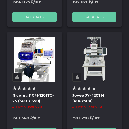
664 025
₽
/шт
617 167
₽
/шт
ЗАКАЗАТЬ
ЗАКАЗАТЬ
Ricoma RCM-1201TC-
Joyee JY- 1201 Н
7S (500 х 350)
(400х500)
Нет в наличии
Нет в наличии
601 548
₽
/шт
583 258
₽
/шт