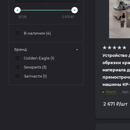
121.39
2 670.67
В наличии (
4
)
Бренд
Устройство 
Golden Eagle (
1
)
обрезки кр
Sewparts (
3
)
материала д
Запчасти (
1
)
прямостроч
машины КР-1
Мало
Арт.
2 671
₽
/шт