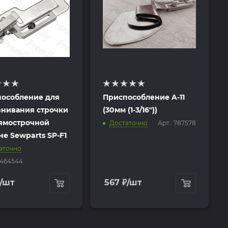
особление для
Приспособление A-11
нивания строчки
(30мм (1-3/16"))
ямострочной
Достаточно
Арт.: 787578
е Sewparts SP-F1
аточно
6464544
/шт
567
₽
/шт