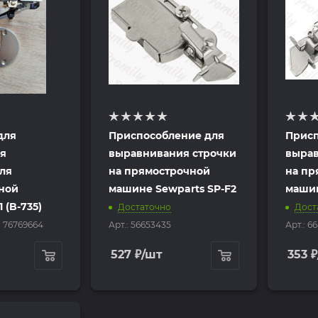
для
Приспособление для
Присп
ая
выравнивания строчки
вырав
ля
на прямострочной
на пр
ной
машине Sewparts SP-F2
машин
 (B-735)
Достаточно
Дост
: 76769664
Арт.: 56653435
Арт.: 6
527
₽
/шт
353
₽