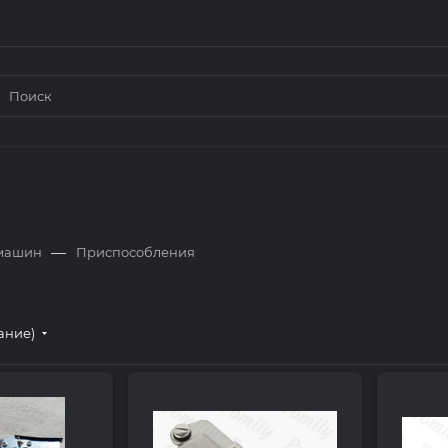
—
 машин
Приспособления
ание)