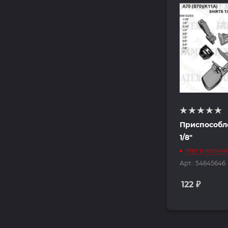
Приспособл
1/8"
Нет в налич
Арт.: 54645646
122
₽