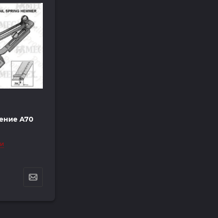
ение A70
ии