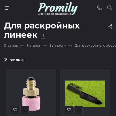
Для раскройных
линеек
8
—
—
—
Главная
Каталог
Запчасти
Для раскройного обор
ФИЛЬТР