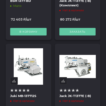
BSM 1377-BD
Jack JK-T1377E (-B)
(Комплект)
Мало
Нет в наличии
72 403
₽
/шт
80 272
₽
/шт
В КОРЗИНУ
ЗАКАЗАТЬ
Juki MB-137712S
Jack JK-T1377E (-B)
Нет в наличии
Нет в наличии