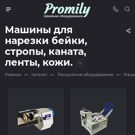
Машины для
нарезки бейки,
стропы, каната,
ленты, кожи.
10
—
—
—
Главная
Каталог
Раскройное оборудование
Машин