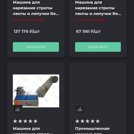
Машина для
Машина для
нарезания стропы
нарезания стропы
ленты и липучки Red
ленты и липучки Red
Shark RS-120LR
Shark RS-L110LR
Нет в наличии
Нет в наличии
(комплект)
(комплект)
137 176
₽
/шт
67 981
₽
/шт
ЗАКАЗАТЬ
ЗАКАЗАТЬ
Машина для
Промышленная
нарезания стропы
машина для