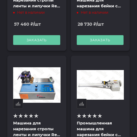
ленты и липучки Red
нарезания бейки с
Shark RS-100C
чулка Weston W-
Нет в наличии
Нет в наличии
(комплект)
T802A
57 460
₽
/шт
28 730
₽
/шт
ЗАКАЗАТЬ
ЗАКАЗАТЬ
Машина для
Промышленная
нарезания стропы
машина для
ленты и липучки Red
нарезания бейки с