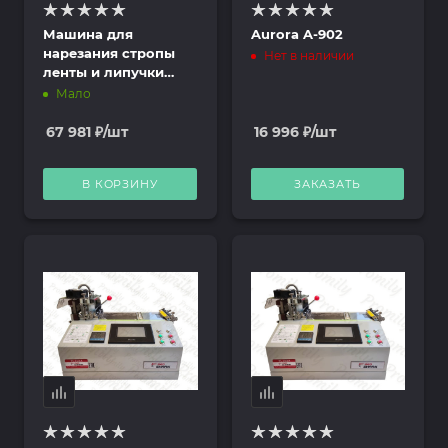
Машина для
Aurora A-902
нарезания стропы
Нет в наличии
ленты и липучки
ORIGINAL OE-120LR
Мало
67 981
₽
/шт
16 996
₽
/шт
В КОРЗИНУ
ЗАКАЗАТЬ