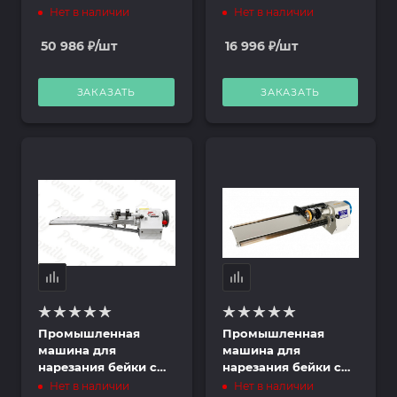
Shark RS-100A
чулка Red Shark RS-
Нет в наличии
Нет в наличии
T801A
50 986
₽
/шт
16 996
₽
/шт
ЗАКАЗАТЬ
ЗАКАЗАТЬ
Промышленная
Промышленная
машина для
машина для
нарезания бейки с
нарезания бейки с
чулка Red Shark RS-
чулка PHLPS PLS-
Нет в наличии
Нет в наличии