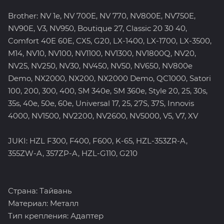
Brother: NV 1e, NV 700E, NV 770, NV800E, NV750E,
NV90E, V3, NV950, Boutique 27, Classic 20 30 40,
Comfort 40E 60E, CX5, G20, LX-1400, LX-1700, LX-3500,
M14, NV10, NV100, NV1100, NV1300, NV1800Q, NV20,
NV25, NV250, NV30, NV450, NV50, NV650, NV800e
Demo, NX2000, NX200, NX2000 Demo, QC1000, Satori
100, 200, 300, 400, SM 340e, SM 360e, Style 20, 25, 30s,
35s, 40e, 50e, 60e, Universal 17, 25, 27S, 37S, Innovis
4000, NV1500, NV2200, NV2600, NV5000, V5, V7, XV
JUKI: HZL F300, F400, F600, K-65, HZL-353ZR-A,
355ZW-A, 357ZP-A, HZL-G110, G210
Страна: Тайвань
Материал: Металл
Тип крепления: Адаптер