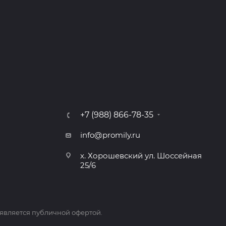
+7 (988) 866-78-35
info@promily.ru
х. Хорошевский ул. Шоссейная
25/6
 является публичной офертой.