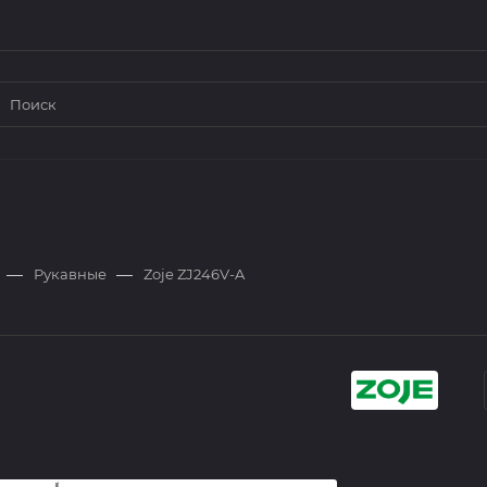
—
—
Рукавные
Zoje ZJ246V-A