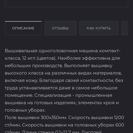
ОПИСАНИЕ
ОТЗЫВЫ
КАК КУПИТЬ
О
Вышивальная одноголовочная машина компакт-
класса, 12 игл (цветов). Наиболее эффективна для
небольших производств. Выполняет вышивку
высокого класса на различных видах материалов,
включая кожу. Благодаря своей компактности, без
труда устанавливается даже в самое небольшое
помещение. Специализация - промышленная
вышивка на готовых изделиях, элементах кроя и
головных уборах.
Поле вышивки 300х350мм. Скорость вышивки 1200
ст/мин. Скорость вышивки на головных уборах 600
ст/мин. Длина стежка 0,1~12,7 мм. Дисплей