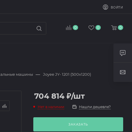
ВОЙТИ
0
0
0
—
вальные машины
Joyee JY- 1201 (500х1200)
704 814
₽
/шт
Нет в наличии
Нашли дешевле?
ЗАКАЗАТЬ