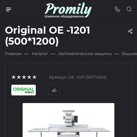
Original OE -1201
(500*1200)
—
—
—
Главная
Каталог
Автоматические машины
Вышив
Артикул:
OE -1201 (500*1200)