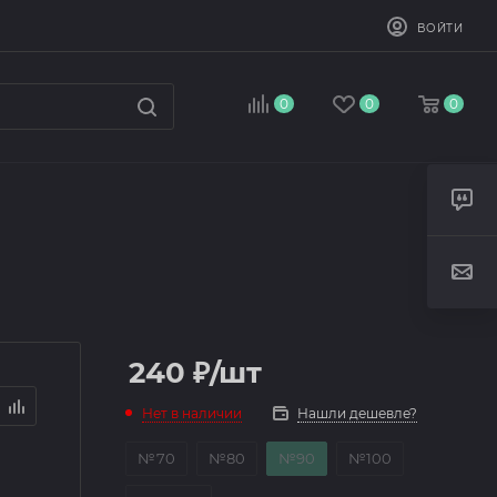
ВОЙТИ
0
0
0
240
₽
/шт
Нет в наличии
Нашли дешевле?
№70
№80
№90
№100