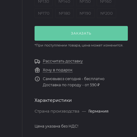
№130
№140
№150
№160
№170
№180
№190
№200
ЗАКАЗАТЬ
*При поступлении товара, цена может изменится.
Рассчитать доставку
Хочу в подарок
Самовывоз сегодня - бесплатно
Доставка по городу - от 590 ₽
Характеристики
Страна производства
—
Германия
Цена указана без НДС!