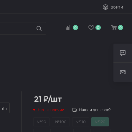
ВОЙТИ
0
0
0
21
₽
/шт
Нет в наличии
Нашли дешевле?
№90
№100
№110
№120