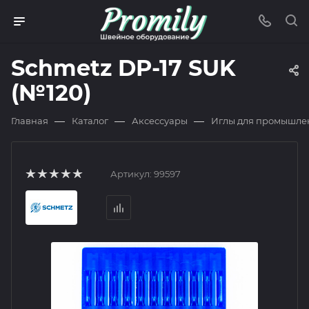
Schmetz DP-17 SUK
(№120)
—
—
—
Главная
Каталог
Аксессуары
Иглы для промышле
Артикул:
99597