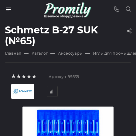
Schmetz B-27 SUK
(№65)
—
—
—
Главная
Каталог
Аксессуары
Иглы для промышле
Артикул:
99539