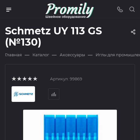
Schmetz UY 113 GS
(№130)
—
—
—
Главная
Каталог
Аксессуары
Иглы для промышле
Артикул:
99869