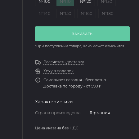
№100
№110
№120
№130
№140
№150
№160
№180
ЗАКАЗАТЬ
*При поступлении товара, цена может изменится.
Рассчитать доставку
Хочу в подарок
Самовывоз сегодня - бесплатно
Доставка по городу - от 590 ₽
Характеристики
Страна производства
—
Германия
Цена указана без НДС!