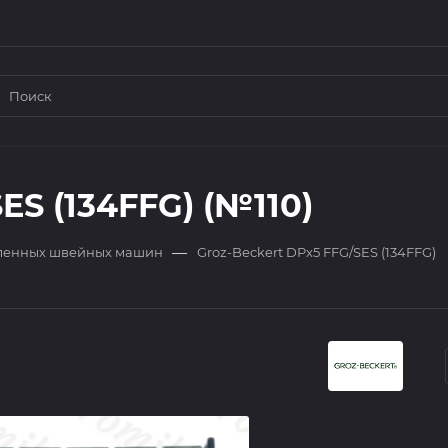
ES (134FFG) (№110)
—
ленных швейных машин
Groz-Beckert DPx5 FFG/SES (134FFG)