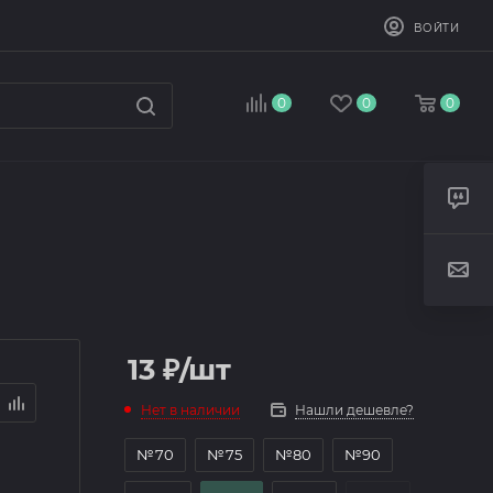
ВОЙТИ
0
0
0
13
₽
/шт
Нет в наличии
Нашли дешевле?
№70
№75
№80
№90