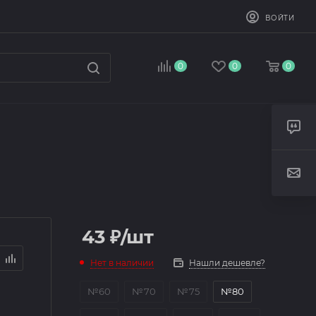
ВОЙТИ
0
0
0
43
₽
/шт
Нет в наличии
Нашли дешевле?
№60
№70
№75
№80