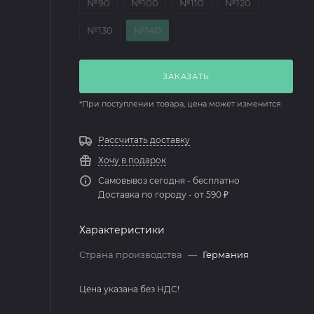
№90
№100
№110
№120
№130
№140
ЗАКАЗАТЬ
*При поступлении товара, цена может изменится.
Рассчитать доставку
Хочу в подарок
Самовывоз сегодня - бесплатно
Доставка по городу - от 590 ₽
Характеристики
Страна производства
—
Германия
Цена указана без НДС!