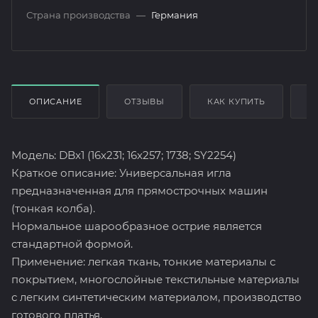
Страна производства
—
Германия
ОПИСАНИЕ
ОТЗЫВЫ
КАК КУПИТЬ
О
Модель: DBx1 (16х231; 16х257; 1738; SY2254)
Краткое описание: Универсальная игла
предназначенная для прямострочных машин
(тонкая колба).
Нормальное шарообразное острие является
стандартной формой.
Применение: легкая ткань, тонкие материалы с
покрытием, многослойные текстильные материалы
с легким синтетическим материалом, производство
готового платья.