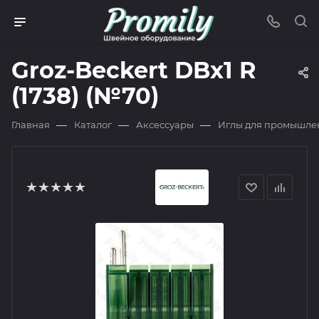
Groz-Beckert DBx1 R
(1738) (№70)
—
—
—
Главная
Каталог
Аксессуары
Иглы для промышле