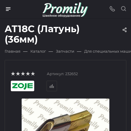
AT18C (Латунь)
(36мм)
—
—
—
Главная
Каталог
Запчасти
Для специальных маш
Артикул:
232652