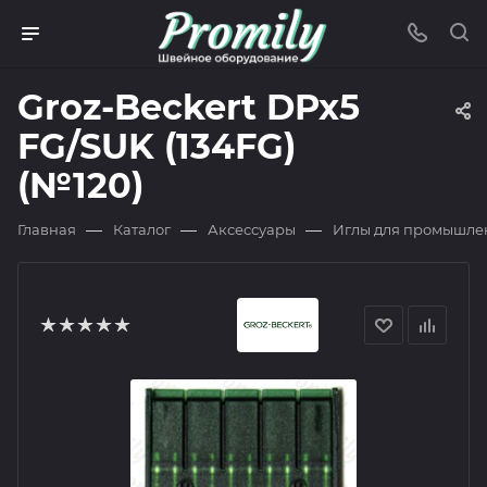
Groz-Beckert DPx5
FG/SUK (134FG)
(№120)
—
—
—
Главная
Каталог
Аксессуары
Иглы для промышле