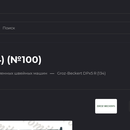
4) (№100)
—
ленных швейных машин
Groz-Beckert DPx5 R (134)