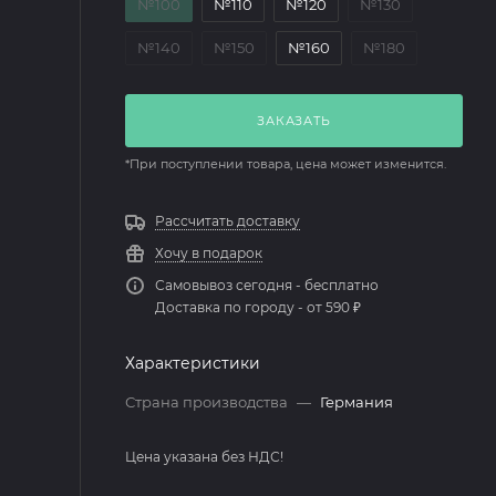
№100
№110
№120
№130
№140
№150
№160
№180
ЗАКАЗАТЬ
*При поступлении товара, цена может изменится.
Рассчитать доставку
Хочу в подарок
Самовывоз сегодня - бесплатно
Доставка по городу - от 590 ₽
Характеристики
Страна производства
—
Германия
Цена указана без НДС!