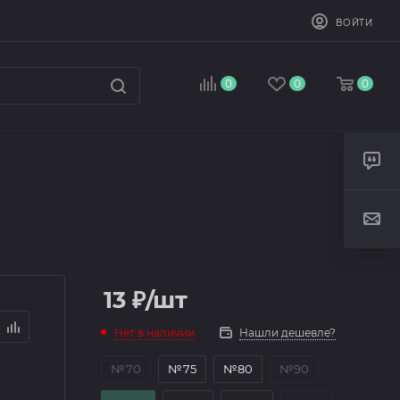
ВОЙТИ
0
0
0
13
₽
/шт
Нет в наличии
Нашли дешевле?
№70
№75
№80
№90