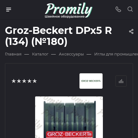
Groz-Beckert DPx5 R
(134) (№180)
—
—
—
Главная
Каталог
Аксессуары
Иглы для промышле