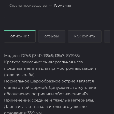
Страна производства
—
Германия
ОПИСАНИЕ
ОТЗЫВЫ
КАК КУПИТЬ
О
Модель: DPx5 (134R; 135х5; 135х7; SY1955)
Краткое описание: Универсальная игла
предназначенная для прямострочных машин
(толстая колба).
Нормальное шарообразное острие является
стандартной формой. Допускается отсутствие
обозначения острия или обозначение «R».
Применение: средние и тяжелые материалы.
Длина иглы от начала игольного ушка до
основания: 33,9 мм.