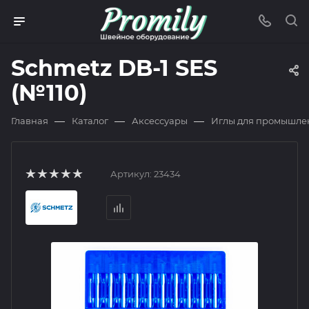
Schmetz DB-1 SES
(№110)
—
—
—
Главная
Каталог
Аксессуары
Иглы для промышле
Артикул:
23434