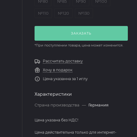
№80
№85
№90
№100
№110
№120
№130
ЗАКАЗАТЬ
*При поступлении товара, цена может изменится.
Рассчитать доставку
Хочу в подарок
Цена указанна за 1 иглу
Характеристики
Страна производства
—
Германия
Цена указана без НДС!
Цена действительна только для интернет-