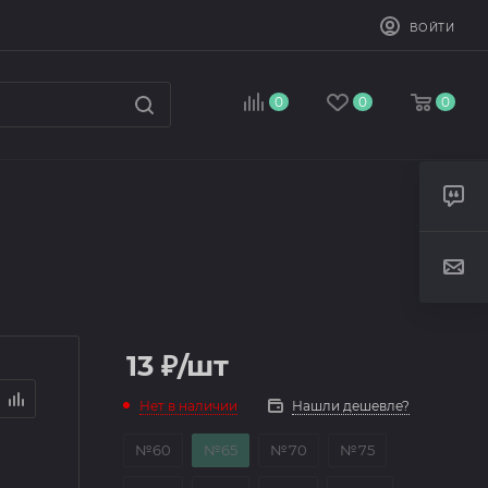
ВОЙТИ
0
0
0
13
₽
/шт
Нет в наличии
Нашли дешевле?
№60
№65
№70
№75