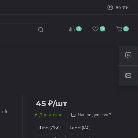
ВОЙТИ
0
0
0
45
₽
/шт
Достаточно
Нашли дешевле?
11 мм (7/16")
13 мм (1/2")