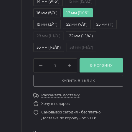
14 мм (9/16")
15 мм (19/32")
16 мм (5/8")
17 мм (11/16")
19 мм (3/4")
22 мм (7/8")
25 мм (1")
28 мм (1-1/8")
32 мм (1-1/4")
35 мм (1-3/8")
38 мм (1-1/2")
6 мм (1/4")
8 мм (5/16")
9,5 мм (3/8")
В КОРЗИНУ
КУПИТЬ В 1 КЛИК
Рассчитать доставку
Хочу в подарок
Самовывоз сегодня - бесплатно
Доставка по городу - от 590 ₽