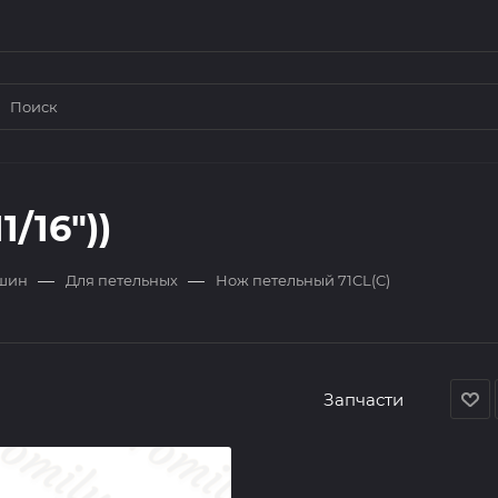
/16"))
—
—
ашин
Для петельных
Нож петельный 71CL(C)
Запчасти