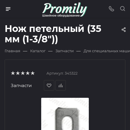
Нож петельный (35
мм (1-3/8"))
—
—
—
Главная
Каталог
Запчасти
Для специальных маш
Артикул:
345322
Запчасти